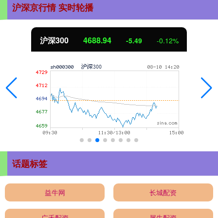
沪深京行情 实时轮播
北证50
1124.51
-9.74
-0.86%
话题标签
益牛网
长城配资
广禾配资
犀牛配资