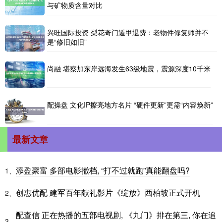
与矿物质含量对比
兴旺国际投资 梨花奇门遁甲退费：老物件修复师并不
是“修旧如旧”
尚融 堪察加东岸远海发生63级地震，震源深度10千米
配操盘 文化IP擦亮地方名片 “硬件更新”更需“内容焕新”
最新文章
添盈聚富 多部电影撤档, “打不过就跑”真能翻盘吗?
1、
创惠优配 建军百年献礼影片《绽放》西柏坡正式开机
2、
配查信 正在热播的五部电视剧, 《九门》排在第三, 你在追
3、